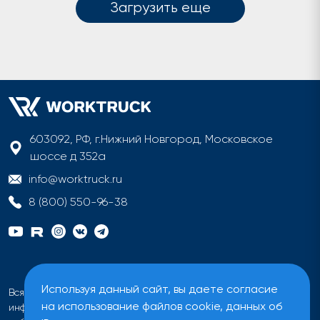
Загрузить еще
603092, РФ, г.Нижний Новгород, Московское
шоссе д 352а
info@worktruck.ru
8 (800) 550-96-38
Используя данный сайт, вы даете согласие
Вся информация на сайте имеет исключительно
на использование файлов cookie, данных об
информационный характер и не может быть определена как