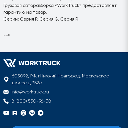
Грузовая авторазборка «WorkTruck» предоставляет
гарантию на товар.
Серии: Серия P, Серия G, Серия R
-->
603092, РФ, г.Нижний Новгород, Московское
шоссе д 352а
info@worktruck.ru
8 (800) 550-96-38