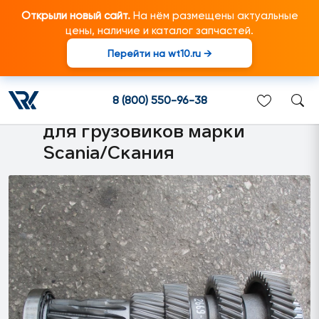
Открыли новый сайт.
На нём размещены актуальные
цены, наличие и каталог запчастей.
Перейти на wt10.ru →
2028418 Промежуточный
вал КПП в сборе
8 (800) 550-96-38
(GRS/GRSO905/R) подходит
для грузовиков марки
Scania/Скания