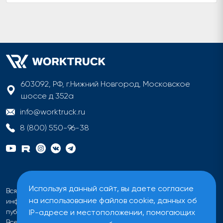
603092, РФ, г.Нижний Новгород, Московское
шоссе д 352а
info@worktruck.ru
8 (800) 550-96-38
Используя данный сайт, вы даете согласие
Вся информация на сайте имеет исключительно
на использование файлов cookie, данных об
информационный характер и не может быть определена как
IP-адресе и местоположении, помогающих
публичная оферта ни при каких обстоятельствах.
Все цены на сайте указаны без учета налога на добавленную