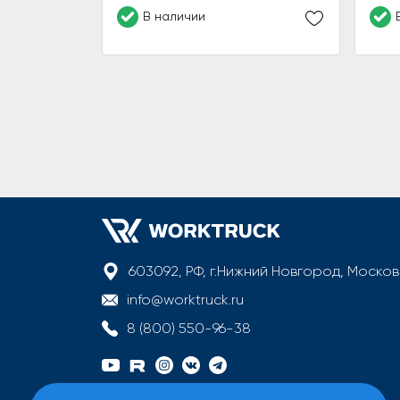
В наличии
603092, РФ, г.Нижний Новгород, Моско
info@worktruck.ru
8 (800) 550-96-38