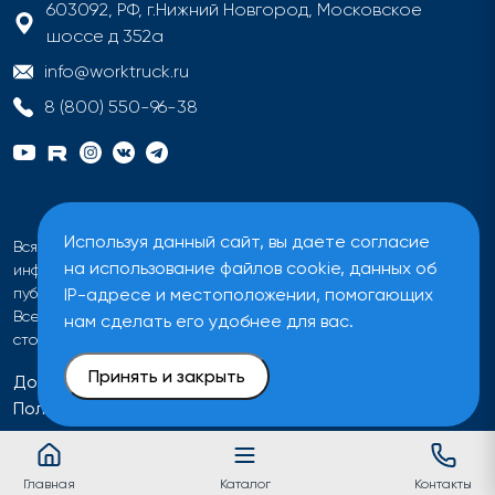
603092, РФ, г.Нижний Новгород, Московское
шоссе д 352а
info@worktruck.ru
8 (800) 550-96-38
Используя данный сайт, вы даете согласие
Вся информация на сайте имеет исключительно
на использование файлов cookie, данных об
информационный характер и не может быть определена как
IP-адресе и местоположении, помогающих
публичная оферта ни при каких обстоятельствах.
Все цены на сайте указаны без учета налога на добавленную
нам сделать его удобнее для вас.
стоимость.
Принять и закрыть
Договор оферты
Политика обработки персональных данных
Главная
Каталог
Контакты