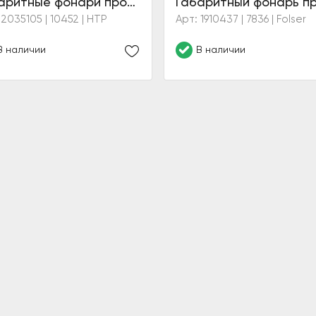
Габаритные фонари противосолнечного козырька (желтые)
 2035105 | 10452 | HTP
Арт: 1910437 | 7836 | Folser
В наличии
В наличии