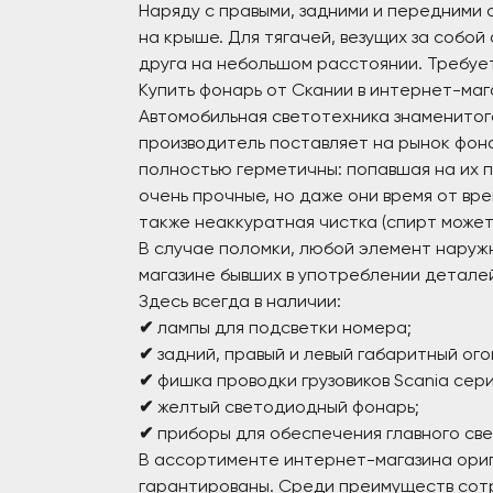
Наряду с правыми, задними и передними
на крыше. Для тягачей, везущих за собо
друга на небольшом расстоянии. Требуе
Купить фонарь от Скании в интернет-маг
Автомобильная светотехника знаменито
производитель поставляет на рынок фон
полностью герметичны: попавшая на их п
очень прочные, но даже они время от вре
также неаккуратная чистка (спирт может
В случае поломки, любой элемент наруж
магазине бывших в употреблении деталей
Здесь всегда в наличии:
✔
лампы для подсветки номера;
✔
задний, правый и левый габаритный ого
✔
фишка проводки грузовиков Scania сери
✔
желтый светодиодный фонарь;
✔
приборы для обеспечения главного све
В ассортименте интернет-магазина ори
гарантированы. Среди преимуществ сотр