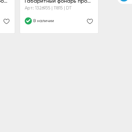
Габаритный фонарь противосолнечного козырька (белый)
Габаритный фонарь противосолнечного козырька (белый)
Арт: 1326935 | 11815 | DT
В наличии