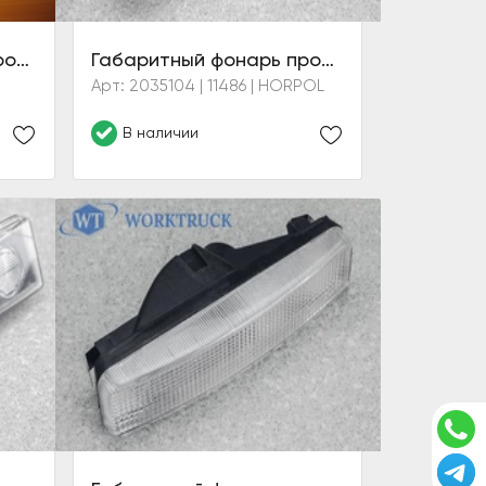
Габаритные фонари противосолнечного козырька (желтые)
Габаритный фонарь противосолнечного козырька (белый)
Арт: 2035104 | 11486 | HORPOL
В наличии