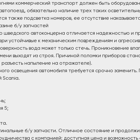
 огнями коммерческий транспорт должен быть оборудова
й автопоезд, обязательно наличие трех таких осветитель
тся также подсветка номеров, ее отсутствие наказывает
азине б/у запчастей
го шведского автоконцерна отличается надежностью и п
ари устойчивые к механическим повреждениям и агрессив
оверхность вода может только стечь. Проникновение вла
мени выходят из строя. Причиной поломки приборов стано
 разъесть напыление на отражателе).
ного освещения автомобиля требуется срочно заменить. 
 Scania.
нь;
я 5;
та.
гинальные б/у запчасти. Отличное состояние и продолж
удничества с компанией: доступная цена и возможность