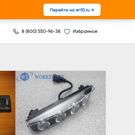
Перейти на wt10.ru →
8 (800) 550-96-38
Избранное
и противосолнечного козырька