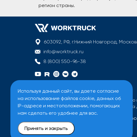
регион страны.
603092, РФ, г.Нижний Новгород, Моско
info@worktruck.ru
8 (800) 550-96-38
Используя данный сайт, вы даете согласие
на использование файлов cookie, данных об
Вся информация на сайте имеет исключительно 
IP-адресе и местоположении, помогающих
Все цены на сайте указаны без учета налога на
нам сделать его удобнее для вас.
Договор оферты
Политика обработки перс
Принять и закрыть