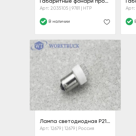
Габаритные фонари противосолнечного козырька (желтые)
Арт: 2035105 | 9781 | HTP
Арт:
В наличии
Лампа светодиодная P21W 24V WHITE Маяк
Арт: 12679 | 12679 | Россия