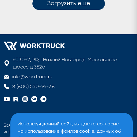
Загрузить еще
603092, РФ, г.Нижний Новгород, Московское
шоссе д 352а
info@worktruck.ru
8 (800) 550-96-38
Используя данный сайт, вы даете согласие
Вся информация на сайте имеет исключительно
на использование файлов cookie, данных об
информационный характер и не может быть определена как