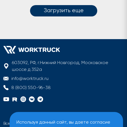
Загрузить еще
603092, РФ, г.Нижний Новгород, Московское
шоссе д 352а
info@worktruck.ru
8 (800) 550-96-38
Используя данный сайт, вы даете согласие
Вся информация на сайте имеет исключительно