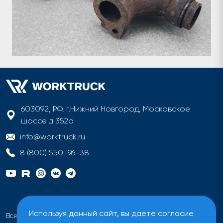
603092, РФ, г.Нижний Новгород, Московское
шоссе д 352а
info@worktruck.ru
8 (800) 550-96-38
Используя данный сайт, вы даете согласие
Вся информация на сайте имеет исключительно