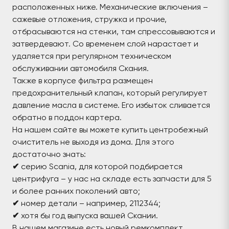
расположенных ниже. Механические включения –
сажевые отложения, стружка и прочие,
отбрасываются на стенки, там спрессовываются и
затвердевают. Со временем слой нарастает и
удаляется при регулярном техническом
обслуживании автомобиля Скания.
Также в корпусе фильтра размещен
предохранительный клапан, который регулирует
давление масла в системе. Его избыток сливается
обратно в поддон картера.
На нашем сайте вы можете купить центробежный
очиститель не выходя из дома. Для этого
достаточно знать:
✔
серию Scania, для которой подбирается
центрифуга – у нас на складе есть запчасти для 5
и более ранних поколений авто;
✔
номер детали – например, 2112344;
✔
хотя бы год выпуска вашей Скании.
В нашем магазине есть новый ремкомплект,