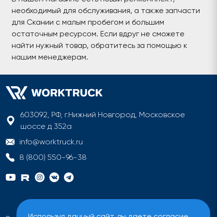
необходимый для обслуживания, а также запчасти
для Скании с малым пробегом и большим
остаточным ресурсом. Если вдруг не сможете
найти нужный товар, обратитесь за помощью к
нашим менеджерам.
603092, РФ, г.Нижний Новгород, Московское
шоссе д 352а
info@worktruck.ru
8 (800) 550-96-38
Используя данный сайт, вы даете согласие