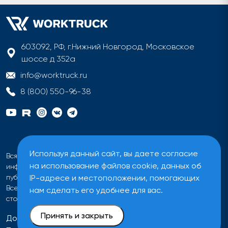
603092, РФ, г.Нижний Новгород, Московское
шоссе д 352а
info@worktruck.ru
8 (800) 550-96-38
Используя данный сайт, вы даете согласие
Вся информация на сайте имеет исключительно
на использование файлов cookie, данных об
информационный характер и не может быть определена как
IP-адресе и местоположении, помогающих
публичная оферта ни при каких обстоятельствах.
Все цены на сайте указаны без учета налога на добавленную
нам сделать его удобнее для вас.
стоимость.
Принять и закрыть
Договор оферты