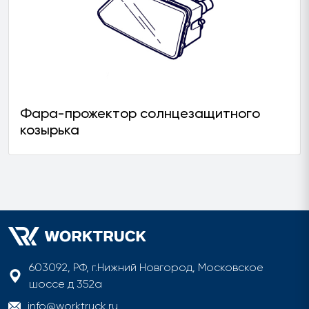
Фара-прожектор солнцезащитного
козырька
603092, РФ, г.Нижний Новгород, Московское
шоссе д 352а
info@worktruck.ru