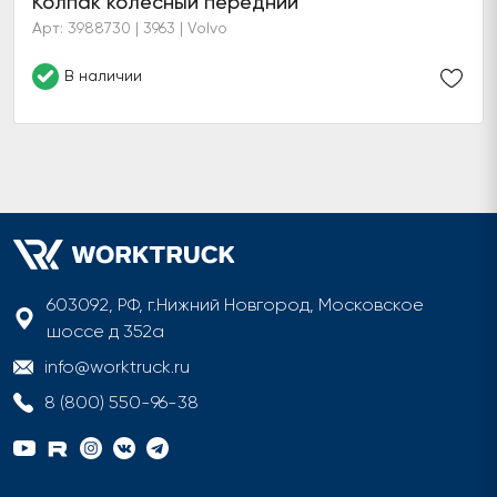
Колпак колёсный передний
Арт: 3988730 | 3963 | Volvo
В наличии
603092, РФ, г.Нижний Новгород, Московское
шоссе д 352а
info@worktruck.ru
8 (800) 550-96-38