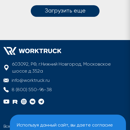
Загрузить еще
603092, РФ, г.Нижний Новгород, Московское
шоссе д 352а
info@worktruck.ru
8 (800) 550-96-38
Используя данный сайт, вы даете согласие
Вся информация на сайте имеет исключительно