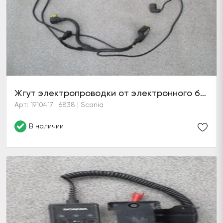
Жгут электропроводки от электронного блока ELC на электромагнитный клапан V54 и датчики T70 и T73
Арт: 1910417 | 6838 | Scania
В наличии