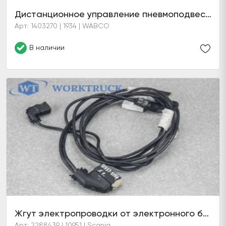
Дистанционное управление пневмоподвеской S107
Арт: 1403270 | 1934 | WABCO
В наличии
Жгут электропроводки от электронного блока ELC E18.X4 на электромагнитный клапан пневмоподвески V55 и датчик давления дополнительного моста T71
Арт: 2288439 | 10951 | Scania