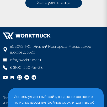
Загрузить еще
603092, РФ, г.Нижний Новгород, Московское
шоссе д 352а
info@worktruck.ru
8 (800) 550-96-38
Используя данный сайт, вы даете согласие
Вся информация на сайте имеет исключительно
на использование файлов cookie, данных об
информационный характер и не может быть определена как