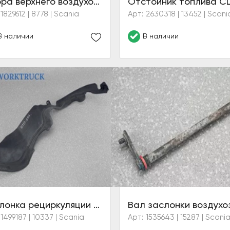
Опора верхнего воздухозаборника
1829612 | 8778 | Scania
Арт: 2630318 | 13452 | Scani
В наличии
В наличии
Заслонка рециркуляции воздуха CR
 1499187 | 10337 | Scania
Арт: 1535643 | 15287 | Scani