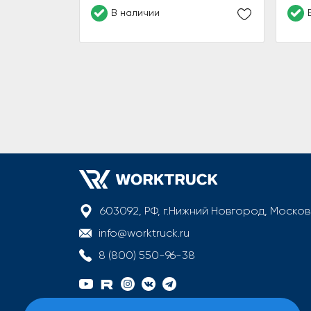
В наличии
603092, РФ, г.Нижний Новгород, Моско
info@worktruck.ru
8 (800) 550-96-38