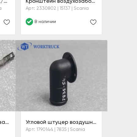
Отстойник топлива CL/CP/CG (6 серия)
Кронштейн воздухозаборника CR/CS (6 серия)
a
Арт: 2330802 | 15137 | Scania
В наличии
Вал заслонки воздухозаборника (зима-лето)
Угловой штуцер воздушной трубки
a
Арт: 1790144 | 7835 | Scania