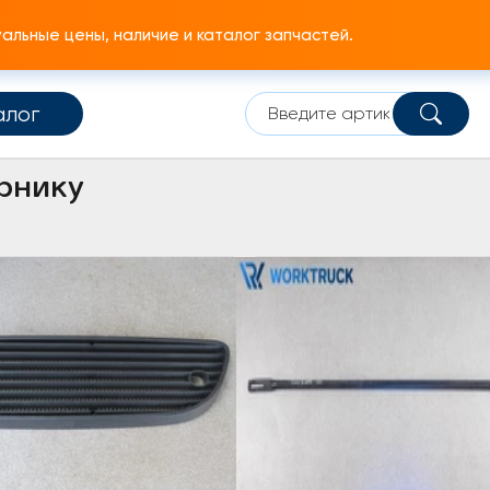
льные цены, наличие и каталог запчастей.
алог
Система забора воздуха
Прочее по воздухозаборнику
рнику