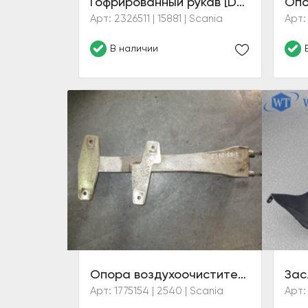
Гофрированный рукав [DC16 CR/CS] (6 серия)
Арт: 2326511 | 15881 | Scania
Арт: 
В наличии
Опора воздухоочистителя
Арт: 1775154 | 2540 | Scania
Арт: