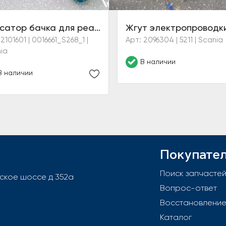
Фиксатор бачка для реагента левый в сборе с кронштейном
2101601 | 0016661_S268_1 |
Арт: 2096304 | 5211 | Scania
ia
В наличии
В наличии
Покупате
Поиск запчасте
вское шоссе д 352а
Вопрос-ответ
Восстановлени
Каталог