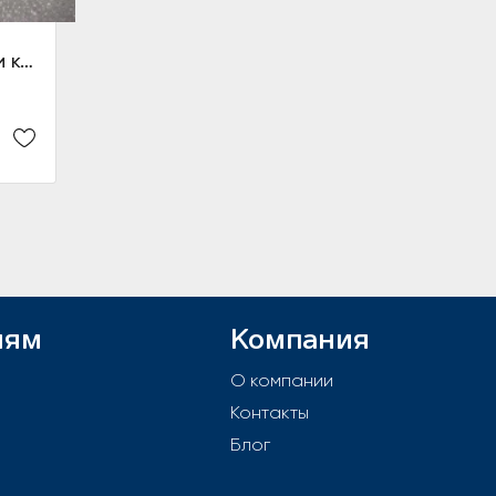
Жгут электропроводки кабины предохранителей и реле с центральной электропанелью
лям
Компания
й
О компании
Контакты
е
Блог