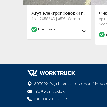
Жгут электропроводки панели приборов
Арт: 2058240 | 4593 | Scania
Арт: 
Scan
В наличии
603092, РФ, г.Нижний Новгород, Моско
info@worktruck.ru
8 (800) 550-96-38