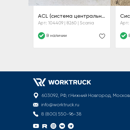
ACL (система центральной смазки) в сборе без насоса
Арт: 104409 | 8260 | Scania
Арт:
В наличии
603092, РФ, г.Нижний Новгород, Моско
info@worktruck.ru
8 (800) 550-96-38