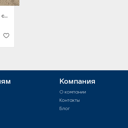
Система центральной смазки переднего моста в сборе (без насоса)
лям
Компания
й
О компании
Контакты
е
Блог