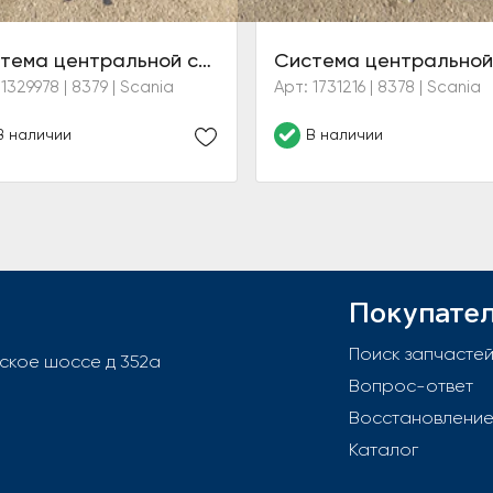
Система центральной смазки в сборе без насоса
 1329978 | 8379 | Scania
Арт: 1731216 | 8378 | Scania
В наличии
В наличии
Покупате
Поиск запчасте
вское шоссе д 352а
Вопрос-ответ
Восстановлени
Каталог