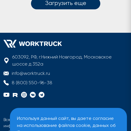
Загрузить еще
603092, РФ, г.Нижний Новгород, Московское
шоссе д 352а
info@worktruck.ru
8 (800) 550-96-38
Используя данный сайт, вы даете согласие
Вся информация на сайте имеет исключительно
на использование файлов cookie, данных об
информационный характер и не может быть определена как