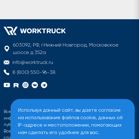
603092, РФ, г.Нижний Новгород, Московское
шоссе д 352а
info@worktruck.ru
8 (800) 550-96-38
Используя данный сайт, вы даете согласие
Вся информация на сайте имеет исключительно
на использование файлов cookie, данных об
информационный характер и не может быть определена как
IP-адресе и местоположении, помогающих
публичная оферта ни при каких обстоятельствах.
Все цены на сайте указаны без учета налога на добавленную
нам сделать его удобнее для вас.
стоимость.