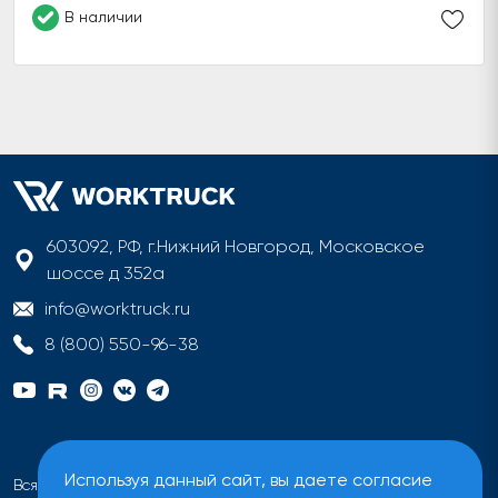
В наличии
603092, РФ, г.Нижний Новгород, Московское
шоссе д 352а
info@worktruck.ru
8 (800) 550-96-38
Используя данный сайт, вы даете согласие
Вся информация на сайте имеет исключительно