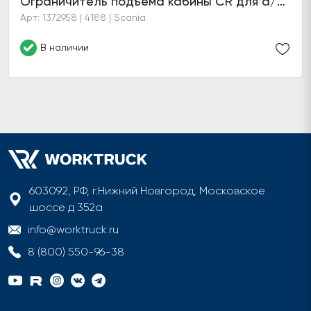
Ограничитель подъема кабины CR для а/м Scania 4
Арт: 1372958 | 4188 | Scania
В наличии
603092, РФ, г.Нижний Новгород, Московское
шоссе д 352а
info@worktruck.ru
8 (800) 550-96-38