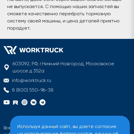
не выпускается. С помощью наших запчастей вы
сможете качественно перебрать тормозную
систему своей машины, и цена деталей приятно
порадует.
603092, РФ, г.Нижний Новгород, Московское
шоссе д 352а
info@worktruck.ru
8 (800) 550-96-38
Используя данный сайт, вы даете согласие
Вся информация на сайте имеет исключительно
на использование файлов cookie, данных об