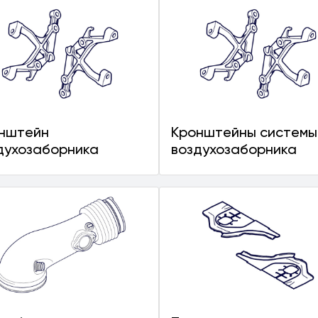
нштейн
Кронштейны системы
духозаборника
воздухозаборника