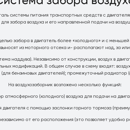
еталь системы питания транспортных средств с двигателя
 для забора воздуха и его направленной подачи на возду
целью забора в двигатель более «холодного» и с меньшей
 выносят из моторного отсека и- располагают над, за ил
тема наддува). Независимо от конструкции, воздух в дви
ельных модификаций. В общем случае в схему входят: возду
(для бензиновых двигателей); промежуточный радиатор (
На воздухозаборник возложено несколько функций:
р атмосферного (холодного) воздуха для подачи на двига
я двигателя с помощью заслонки горного тормоза (преиму
независимо от его расположения (это позволяет удобно р