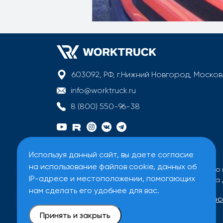
603092, РФ, г.Нижний Новгород, Моско
info@worktruck.ru
8 (800) 550-96-38
Используя данный сайт, вы даете согласие
на использование файлов cookie, данных об
Вся информация на сайте имеет исключительно 
IP-адресе и местоположении, помогающих
Все цены на сайте указаны без учета налога на
нам сделать его удобнее для вас.
Договор оферты
Политика обработки перс
Принять и закрыть