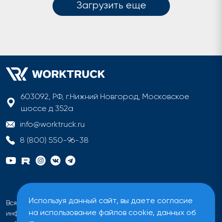
Загрузить еще
603092, РФ, г.Нижний Новгород, Московское
шоссе д 352а
info@worktruck.ru
8 (800) 550-96-38
Используя данный сайт, вы даете согласие
Вся информация на сайте имеет исключительно
на использование файлов cookie, данных об
информационный характер и не может быть определена как