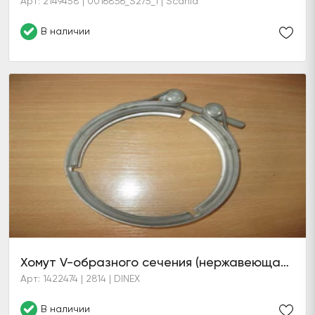
Арт: 2149458 | 0016856_S275_1 | Scania
В наличии
Хомут V-образного сечения (нержавеющая сталь)
Арт: 1422474 | 2814 | DINEX
В наличии