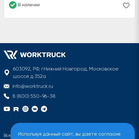
В наличии
603092, РФ, г.Нижний Новгород, Московское
шоссе д 352а
info@worktruck.ru
8 (800) 550-96-38
Используя данный сайт, вы даете согласие
Вся информация на сайте имеет исключительно