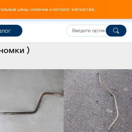
льные цены, наличие и каталог запчастей.
алог
мплектующие
Дополнительный подогреватель кабины
Вып
номки )