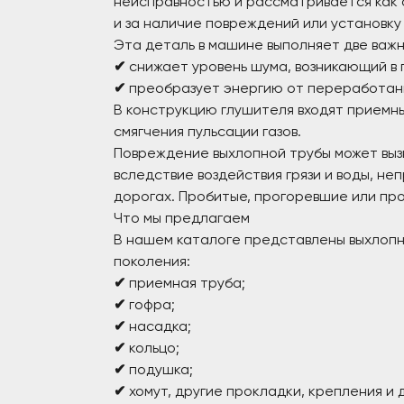
неисправностью и рассматривается как 
и за наличие повреждений или установку
Эта деталь в машине выполняет две важн
✔
снижает уровень шума, возникающий в 
✔
преобразует энергию от переработанн
В конструкцию глушителя входят приемны
смягчения пульсации газов.
Повреждение выхлопной трубы может выз
вследствие воздействия грязи и воды, 
дорогах. Пробитые, прогоревшие или пр
Что мы предлагаем
В нашем каталоге представлены выхлопны
поколения:
✔
приемная труба;
✔
гофра;
✔
насадка;
✔
кольцо;
✔
подушка;
✔
хомут, другие прокладки, крепления и 