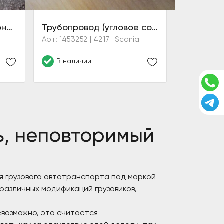
Выпускная труба (автономки)
Трубопровод (угловое соединение) дополнительного отопителя кабины
Арт: 1453252 | 4217 | Scania
В наличии
ь, неповторимый
я грузового автотранспорта под маркой
различных модификаций грузовиков,
евозможно, это считается