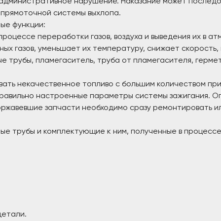
административное нарушение. Наказание может последова
 прямоточной системы выхлопа.
ые функции:
процессе переработки газов, воздуха и выведения их в ат
ых газов, уменьшает их температуру, снижает скорость,
е трубы, пламегаситель, труба от пламегасителя, герме
вать некачественное топливо с большим количеством пр
неправильно настроенные параметры системы зажигания. 
оржавевшие запчасти необходимо сразу ремонтировать ил
е трубы и комплектующие к ним, полученные в процессе 
детали.