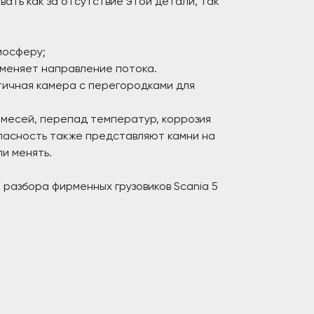
ть как за отсутствие этой детали, так
мосферу;
 меняет направление потока.
тичная камера с перегородками для
имесей, перепад температур, коррозия
Опасность также представляют камни на
и менять.
разбора фирменных грузовиков Scania 5