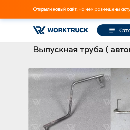
Открыли новый сайт.
На нём размещены актуа
Кат
Главная
Каталог запчастей
Кабина и ко
Выпускная труба ( авто