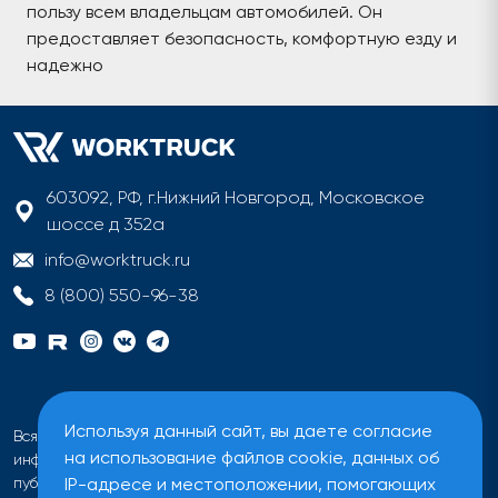
пользу всем владельцам автомобилей. Он
предоставляет безопасность, комфортную езду и
надежно
603092, РФ, г.Нижний Новгород, Московское
шоссе д 352а
info@worktruck.ru
8 (800) 550-96-38
Используя данный сайт, вы даете согласие
Вся информация на сайте имеет исключительно
на использование файлов cookie, данных об
информационный характер и не может быть определена как
IP-адресе и местоположении, помогающих
публичная оферта ни при каких обстоятельствах.