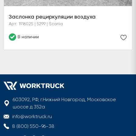
Заслонка рециркуляции воздуха
Арт: 1916025 | 5299 | Scania
В наличии
603092, РФ, г.Нижний Новгород, Московское
шоссе д 352а
info@worktruck.ru
8 (800) 550-96-38