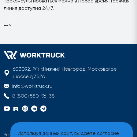
проконсультироваться можно в любое время. Горячая
линия доступна 24/7.
-->
603092, РФ, г.Нижний Новгород, Московское
шоссе д 352а
info@worktruck.ru
8 (800) 550-96-38
Используя данный сайт, вы даете согласие
Вся информация на сайте имеет исключительно