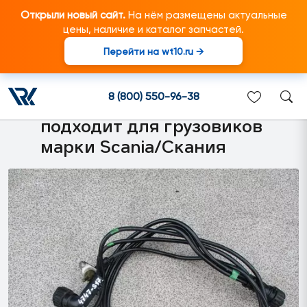
Открыли новый сайт.
На нём размещены актуальные
цены, наличие и каталог запчастей.
Перейти на wt10.ru →
1778577 Жгут
электропроводки ретардера
8 (800) 550-96-38
с датчиками T63, T86
подходит для грузовиков
марки Scania/Скания