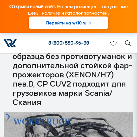
Открыли новый сайт.
На нём размещены актуальные
цены, наличие и каталог запчастей.
Перейти на wt10.ru →
2299739 Жгут
электропроводки освещения
8 (800) 550-96-38
по бамперу на фары нового
образца без противотуманок и
дополнительной стойкой фар-
прожекторов (XENON/H7)
лев.D, CP CUV2 подходит для
грузовиков марки Scania/
Скания