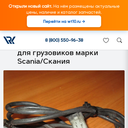
Открыли новый сайт.
На нём размещены актуальные
цены, наличие и каталог запчастей.
Перейти на wt10.ru →
1420498 Жгут
электропроводки датчика
8 (800) 550-96-38
износа L=1650 mm подходит
для грузовиков марки
Scania/Скания