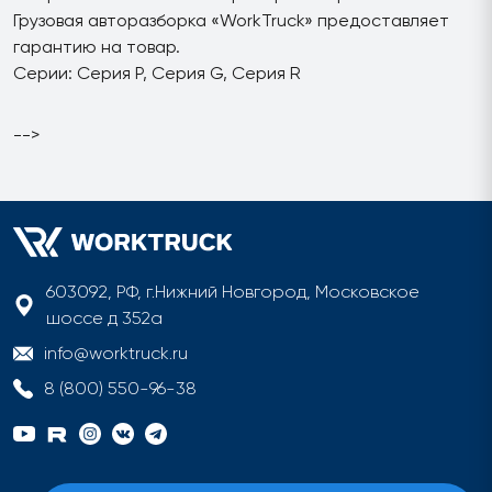
Грузовая авторазборка «WorkTruck» предоставляет
гарантию на товар.
Серии: Серия P, Серия G, Серия R
-->
603092, РФ, г.Нижний Новгород, Московское
шоссе д 352а
info@worktruck.ru
8 (800) 550-96-38