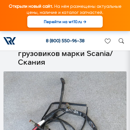
Открыли новый сайт.
На нём размещены актуальные
цены, наличие и каталог запчастей.
Перейти на wt10.ru →
1737361 Жгут
электропроводки ACC. AC
8 (800) 550-96-38
(PRT) (CP,CR) подходит для
грузовиков марки Scania/
Скания