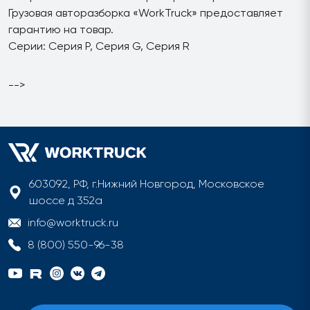
Грузовая авторазборка «WorkTruck» предоставляет
гарантию на товар.
Серии: Серия P, Серия G, Серия R
-->
603092, РФ, г.Нижний Новгород, Московское
шоссе д 352а
info@worktruck.ru
8 (800) 550-96-38