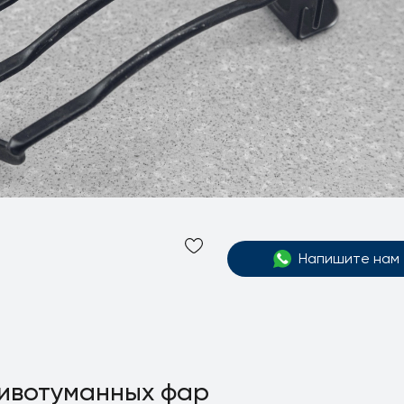
Напишите нам
тивотуманных фар