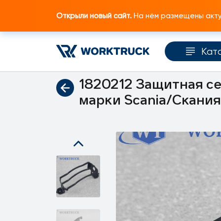
Открыли новый сайт.
На нём размещены актуа
Кат
Главная
Каталог запчастей
Электрическ
1820212 Защитная се
марки Scania/Скания