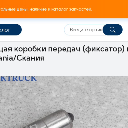
льные цены, наличие и каталог запчастей.
алог
едач
Корпус КПП
ая коробки передач (фиксатор) 
ania/Скания