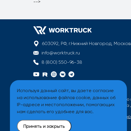
-->
603092, РФ, г.Нижний Новгород, Моско
info@worktruck.ru
8 (800) 550-96-38
Используя данный сайт, вы даете согласие
на использование файлов cookie, данных об
Вся информация на сайте имеет исключительно 
IP-адресе и местоположении, помогающих
Все цены на сайте указаны без учета налога на
нам сделать его удобнее для вас.
Договор оферты
Политика обработки перс
Принять и закрыть