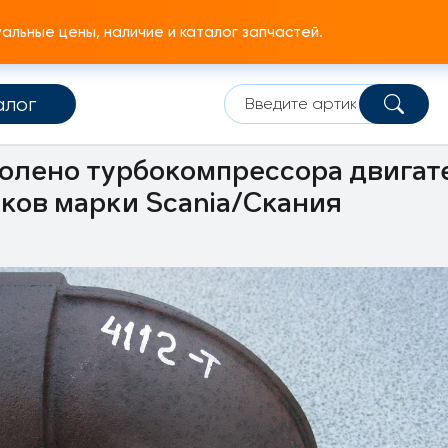
льные цены, наличие и каталог запчастей.
алог
Турбокомпаунд
олено турбокомпрессора двигате
иков марки Scania/Скания