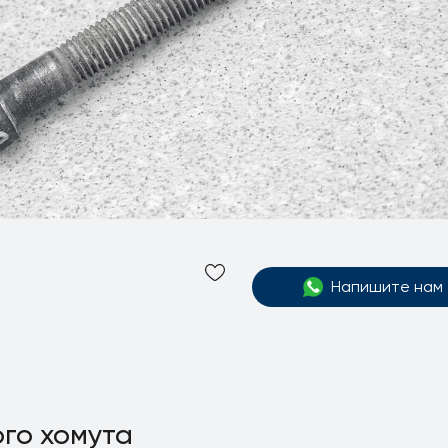
Напишите нам
ого хомута