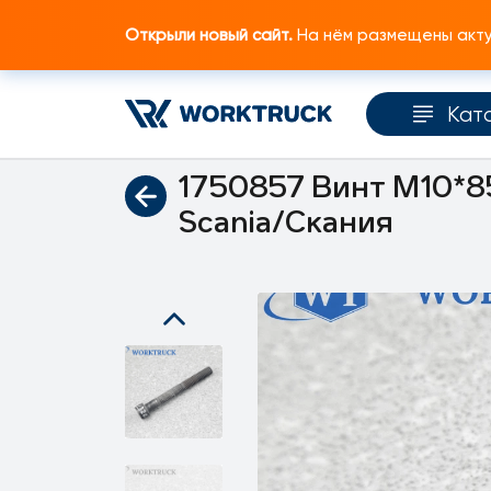
Открыли новый сайт.
На нём размещены актуа
Кат
Главная
Каталог запчастей
Крепеж
1750857 Винт M10*85
Scania/Скания