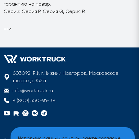
гарантию на товар.
Серии: Серия P, Серия G, Серия R
-->
603092, РФ, г.Нижний Новгород, Московское
шоссе д 352а
info@worktruck.ru
8 (800) 550-96-38
Используя данный сайт, вы даете согласие