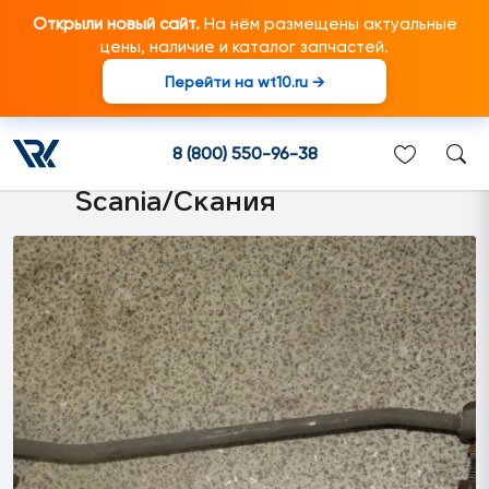
Открыли новый сайт.
На нём размещены актуальные
цены, наличие и каталог запчастей.
Перейти на wt10.ru →
2252393 Тяга датчика
уровня L=215 mm подходит
8 (800) 550-96-38
для грузовиков марки
Scania/Скания