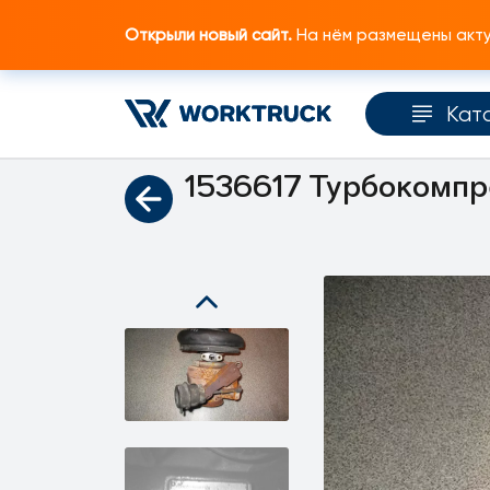
Открыли новый сайт.
На нём размещены актуа
Кат
Главная
Каталог запчастей
Двигатель
1536617 Турбокомпр