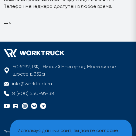
Телефон менеджера доступен в любое время.
-->
603092, РФ, г.Нижний Новгород, Московское
шоссе д 352а
info@worktruck.ru
8 (800) 550-96-38
Используя данный сайт, вы даете согласие
Вся информация на сайте имеет исключительно