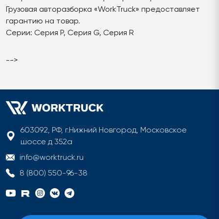
Грузовая авторазборка «WorkTruck» предоставляет
гарантию на товар.
Серии: Серия P, Серия G, Серия R
-->
603092, РФ, г.Нижний Новгород, Московское
шоссе д 352а
info@worktruck.ru
8 (800) 550-96-38