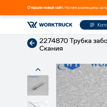
Открыли новый сайт.
На нём размещены актуа
Кат
Главная
Каталог запчастей
Топливная и
2274870 Трубка забо
Скания