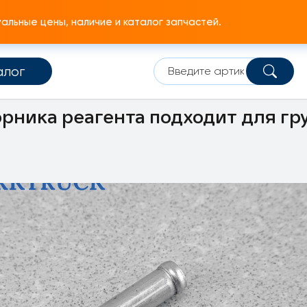
льные цены, наличие и каталог запчастей.
алог
 выпускная системы
Подвеска глушителя и SCR
рника реагента подходит для гр