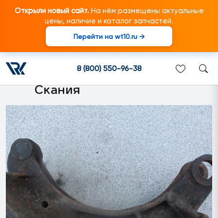
Открыли новый сайт.
На нём размещены актуальные
цены, наличие и каталог запчастей.
Перейти на wt10.ru →
1104543 Тормозная колодка
(178) подходит для
8 (800) 550-96-38
грузовиков марки Scania/
Скания