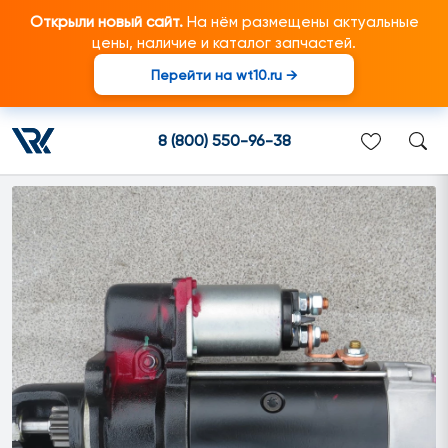
Открыли новый сайт.
На нём размещены актуальные
цены, наличие и каталог запчастей.
Перейти на wt10.ru →
081391006 Стартер
подходит для грузовиков
8 (800) 550-96-38
марки Scania/Скания