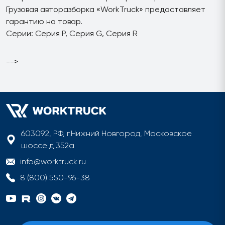
Грузовая авторазборка «WorkTruck» предоставляет
гарантию на товар.
Серии: Серия P, Серия G, Серия R
-->
603092, РФ, г.Нижний Новгород, Московское
шоссе д 352а
info@worktruck.ru
8 (800) 550-96-38