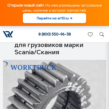
Открыли новый сайт.
На нём размещены актуальные
цены, наличие и каталог запчастей.
Перейти на wt10.ru →
2034857 Солнечная
шестерня вторичного вала
8 (800) 550-96-38
КПП GR/GRS905 подходит
для грузовиков марки
Scania/Скания