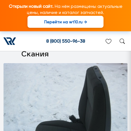
Открыли новый сайт.
На нём размещены актуальные
цены, наличие и каталог запчастей.
Перейти на wt10.ru →
1924311 Сиденье
пассажирское подходит для
8 (800) 550-96-38
грузовиков марки Scania/
Скания