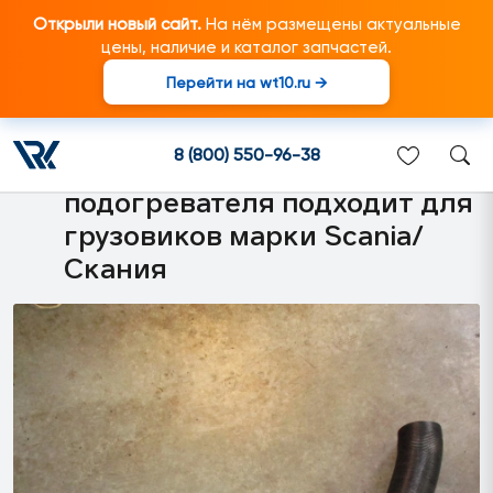
Открыли новый сайт.
На нём размещены актуальные
цены, наличие и каталог запчастей.
Перейти на wt10.ru →
1800836 Шланг
гофрированный
8 (800) 550-96-38
дополнительного
подогревателя подходит для
грузовиков марки Scania/
Скания