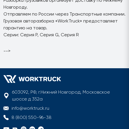
Разборка грузовиков организует доставку по Нижнему
Новгороду.
Отправляем по России через Транспортные компании.
Грузовая авторазборка «WorkTruck» предоставляет
гарантию на товар.
Серии: Серия P, Серия G, Серия R
-->
603092, РФ, г.Нижний Новгород, Московское
шоссе д 352а
info@worktruck.ru
8 (800) 550-96-38